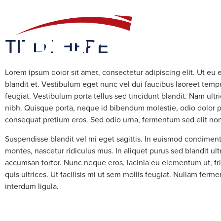
Terms Of
TITLE HERE
Lorem ipsum dolor sit amet, consectetur adipiscing elit. Ut eu 
blandit et. Vestibulum eget nunc vel dui faucibus laoreet te
feugiat. Vestibulum porta tellus sed tincidunt blandit. Nam ult
nibh. Quisque porta, neque id bibendum molestie, odio dolor p
consequat pretium eros. Sed odio urna, fermentum sed elit non,
Suspendisse blandit vel mi eget sagittis. In euismod condiment
montes, nascetur ridiculus mus. In aliquet purus sed blandit ul
accumsan tortor. Nunc neque eros, lacinia eu elementum ut, fr
quis ultrices. Ut facilisis mi ut sem mollis feugiat. Nullam fer
interdum ligula.