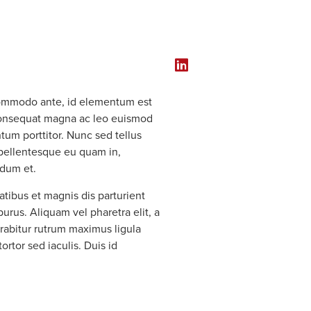
CONTRACTS
CAREERS
s commodo ante, id elementum est
 consequat magna ac leo euismod
tum porttitor. Nunc sed tellus
 pellentesque eu quam in,
rdum et.
tibus et magnis dis parturient
urus. Aliquam vel pharetra elit, a
rabitur rutrum maximus ligula
rtor sed iaculis. Duis id