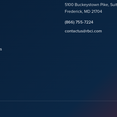
5100 Buckeystown Pike, Sui
Frederick, MD 21704
(866) 755-7224
contactus@rbci.com
s