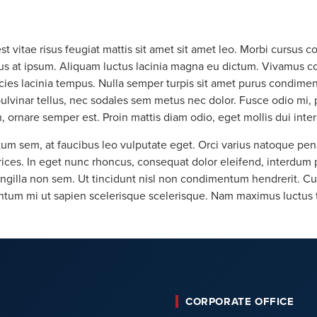
est vitae risus feugiat mattis sit amet sit amet leo. Morbi cursu
mpus at ipsum. Aliquam luctus lacinia magna eu dictum. Vivamus
ricies lacinia tempus. Nulla semper turpis sit amet purus condimen
ulvinar tellus, nec sodales sem metus nec dolor. Fusce odio mi,
 ornare semper est. Proin mattis diam odio, eget mollis dui inte
um sem, at faucibus leo vulputate eget. Orci varius natoque pena
trices. In eget nunc rhoncus, consequat dolor eleifend, interdum p
ingilla non sem. Ut tincidunt nisl non condimentum hendrerit. Cu
mentum mi ut sapien scelerisque scelerisque. Nam maximus luctus to
CORPORATE OFFICE