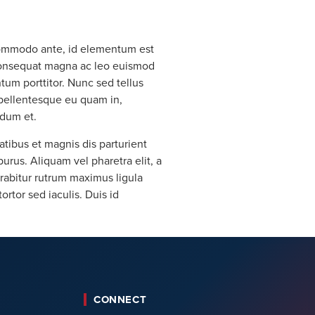
s commodo ante, id elementum est
 consequat magna ac leo euismod
tum porttitor. Nunc sed tellus
 pellentesque eu quam in,
rdum et.
tibus et magnis dis parturient
urus. Aliquam vel pharetra elit, a
rabitur rutrum maximus ligula
rtor sed iaculis. Duis id
CONNECT