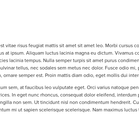
 Use
HOME
ABOUT US
SERVICES
est vitae risus feugiat mattis sit amet sit amet leo. Morbi cursu
mpus at ipsum. Aliquam luctus lacinia magna eu dictum. Vivamus
ricies lacinia tempus. Nulla semper turpis sit amet purus condimen
ulvinar tellus, nec sodales sem metus nec dolor. Fusce odio mi,
 ornare semper est. Proin mattis diam odio, eget mollis dui inte
um sem, at faucibus leo vulputate eget. Orci varius natoque pena
trices. In eget nunc rhoncus, consequat dolor eleifend, interdum p
ingilla non sem. Ut tincidunt nisl non condimentum hendrerit. Cu
mentum mi ut sapien scelerisque scelerisque. Nam maximus luctus to